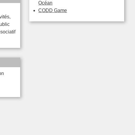
Océan
CODD Game
vités,
Public
sociatif
on