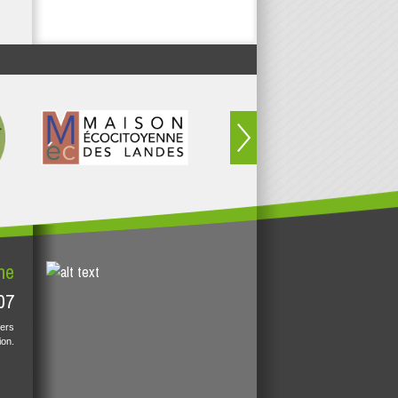
ne
07
vers
ion.