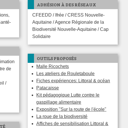
ADHÉSION À DES RÉSEAUX
CFEEDD / Ifrée / CRESS Nouvelle-
Santé-
Aquitaine / Agence Régionale de la
Biodiversité Nouvelle-Aquitaine / Cap
Solidaire
OUTILS PROPOSÉS
Malle Ricochets
tre de
Les ateliers de Rouletaboule
Fiches expériences: Littoral & océan
il /
Patacaisse
Kit pédagogique Lutte contre le
gaspillage alimentaire
Exposition "Sur la route de l'école"
La roue de la biodiversité
Affiches de sensibilisation Littoral &
ITÉ