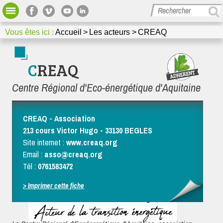
Bibliothèque
Votre espace
Vous êtes ici :
Accueil
Les acteurs
CREAQ
GRAINE Nouvelle-Aquitaine
Missions et actions
Dossiers thématiques et méthodologiques
CREAQ
Media / Presse
Centre Régional d'Eco-énergétique d'Aquitaine
Nous contacter
CREAQ - Association
213 cours Victor Hugo - 33130 BEGLES
Site internet :
www.creaq.org
Email :
asso@creaq.org
Tél :
0761583472
> Imprimer cette fiche