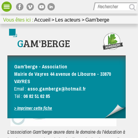
Bibliothèque
Votre espace
Vous êtes ici :
Accueil
Les acteurs
Gam'berge
GRAINE Nouvelle-Aquitaine
Missions et actions
Dossiers thématiques et méthodologiques
GAM'BERGE
Media / Presse
Nous contacter
Gam'berge - Association
Mairie de Vayres 44 avenue de Libourne - 33870
VAYRES
Email :
asso.gamberge@hotmail.fr
Tél :
06 82 51 62 85
> Imprimer cette fiche
L'association Gam'berge œuvre dans le domaine du l'éducation à