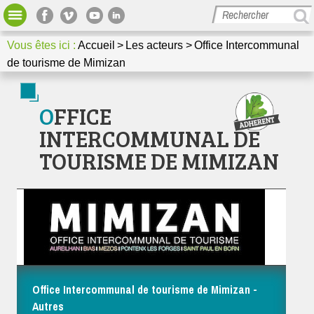
Bibliothèque
Votre espace
Vous êtes ici :
Accueil
Les acteurs
Office Intercommunal
GRAINE Nouvelle-Aquitaine
de tourisme de Mimizan
Missions et actions
Dossiers thématiques et méthodologiques
OFFICE
Media / Presse
INTERCOMMUNAL DE
Nous contacter
TOURISME DE MIMIZAN
Office Intercommunal de tourisme de Mimizan -
Autres