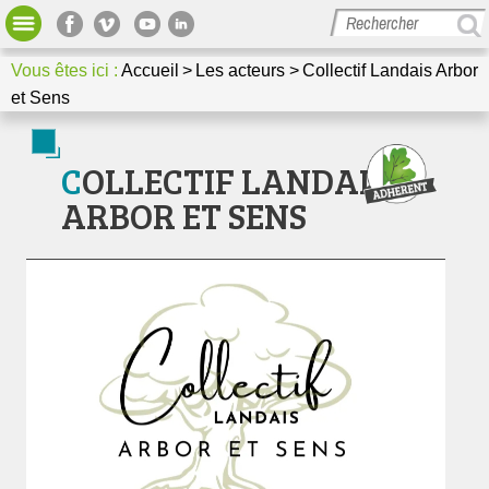
Bibliothèque
Votre espace
Vous êtes ici :
Accueil
Les acteurs
Collectif Landais Arbor
GRAINE Nouvelle-Aquitaine
et Sens
Missions et actions
Dossiers thématiques et méthodologiques
COLLECTIF LANDAIS
Media / Presse
ARBOR ET SENS
Nous contacter