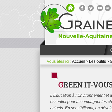
Bibliothèque
Votre espace
Media / Presse
Nous contacter
Dossiers thématiques et mét
Vous êtes ici :
Accueil
Les outils
G
GREEN IT-VOUS
L’Éducation à l’Environnement et 
essentiel pour accompagner les c
actuels. En sensibilisant, en dévelo