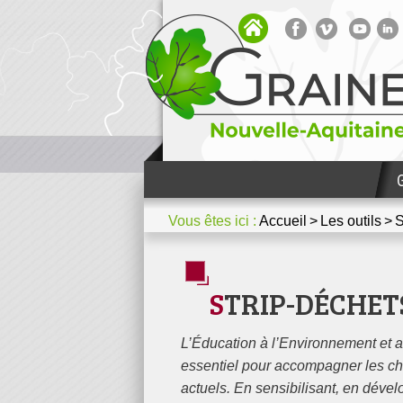
Bibliothèque
Votre espace
Media / Presse
Nous contacter
Dossiers thématiques et mét
Vous êtes ici :
Accueil
Les outils
S
STRIP-DÉCHET
L’Éducation à l’Environnement et 
essentiel pour accompagner les c
actuels. En sensibilisant, en dévelo